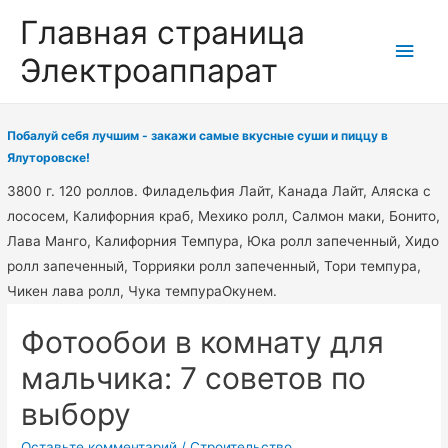
Главная страница
Глав
Электроаппарат
мен
Побалуй себя лучшим - закажи самые вкусные суши и пиццу в
Ялуторовске!
3800 г. 120 роллов. Филадельфия Лайт, Канада Лайт, Аляска с
лососем, Калифорния краб, Мехико ролл, Салмон маки, Бонито,
Лава Манго, Калифорния Темпура, Юка ролл запеченный, Хидо
ролл запеченный, Торрияки ролл запеченный, Тори темпура,
Чикен лава ролл, Чука темпураОкунем.
Фотообои в комнату для
мальчика: 7 советов по
выбору
Оставьте комментарий
/
Строительство