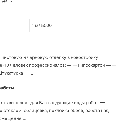
егда …
1 м³ 5000
 чистовую и черновую отделку в новостройку
 8-10 человек профессионалов: — — Гипсокартон — —
Штукатурка — …
работы
ков выполнит для Вас следующие виды работ: —
о стеклом; облицовка; поклейка обоев; работа над
помещение …